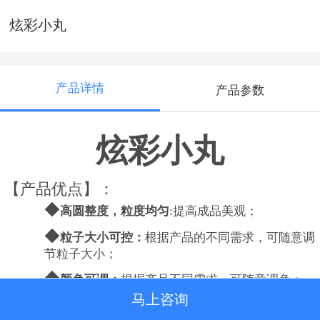
炫彩小丸
产品详情
产品参数
炫彩小丸
【产品优点
】
：
◆
高圆整度
，
粒度
均匀
:提高成品美观；
◆
粒子大小可控：
根据
产品
的不同需求
，可随意调
节粒子大小；
◆
颜色可调：
根据产品不同需求，可随意调色；
马上咨询
◆
香味可调：
根据产品不同需求，可随意调香；